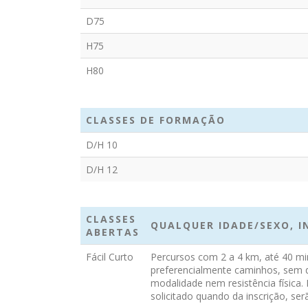
D75
H75
H80
CLASSES DE FORMAÇÃO
D/H 10
D/H 12
CLASSES
QUALQUER IDADE/SEXO, 
ABERTAS
Fácil Curto
Percursos com 2 a 4 km, até 40 min
preferencialmente caminhos, sem d
modalidade nem resistência física
solicitado quando da inscrição, ser