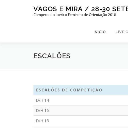
Saltar
VAGOS E MIRA / 28-30 SE
para
Campeonato Ibérico Feminino de Orientação 2018
conteúdo
INÍCIO
LIVE 
ESCALÕES
ESCALÕES DE COMPETIÇÃO
D/H 14
D/H 16
D/H 18