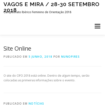
Saltar
VAGOS E MIRA / 28-30 SETEMBRO
para
2018
conteúdo
Campeonato Ibérico Feminino de Orientação 2018
Menu
INÍCIO
LIVE CENTER
APRESENTAÇÃO
Site Online
PUBLICADO EM
5 JUNHO, 2018
POR
NUNOPIRES
EVENTO
COMPETIÇÃO
INSCRIÇÕES
O site do CIFO 2018 está online. Dentro de algum tempo, serão
CONTACTOS
ESPAÑOL
colocadas as primeiras informações sobre o evento.
PUBLICADO EM
NOTÍCIAS