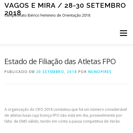
Saltar
VAGOS E MIRA / 28-30 SETEMBRO
para
2018
conteúdo
Campeonato Ibérico Feminino de Orientação 2018
Menu
INÍCIO
LIVE CENTER
APRESENTAÇÃO
Estado de Filiação das Atletas FPO
PUBLICADO EM
20 SETEMBRO, 2018
POR
NUNOPIRES
EVENTO
COMPETIÇÃO
INSCRIÇÕES
CONTACTOS
ESPAÑOL
A organização do CIFO 2018 constatou que há um número considerável
de atletas lusas cuja licença FPO não está em dia, possivelmente por
falta de EMD válido, tendo em conta a pausa competitiva de Verão.