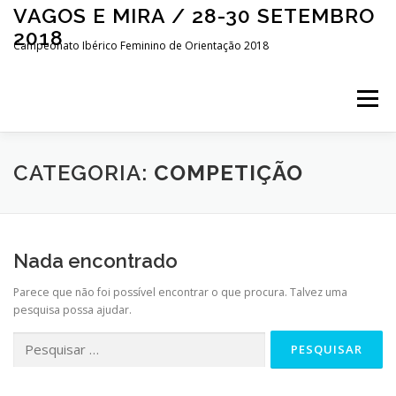
Saltar
VAGOS E MIRA / 28-30 SETEMBRO
para
2018
conteúdo
Campeonato Ibérico Feminino de Orientação 2018
Menu
INÍCIO
LIVE CENTER
APRESENTAÇÃO
CATEGORIA:
COMPETIÇÃO
EVENTO
COMPETIÇÃO
INSCRIÇÕES
Nada encontrado
Parece que não foi possível encontrar o que procura. Talvez uma
CONTACTOS
ESPAÑOL
pesquisa possa ajudar.
Pesquisar
por: