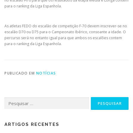
no escalão H70 para que os resultados da etapa Média e Longa contem
para o ranking da Liga Espanhola.
As atletas FEDO do escalão de competição F-70 devem inscrever-se no
escalão D70 ou D75 para o Campeonato Ibérico, consoante a idade. O
percurso será no entanto igual para que ambos os escalões contem
para o ranking da Liga Espanhola.
PUBLICADO EM
NOTÍCIAS
Pesquisar
por:
ARTIGOS RECENTES