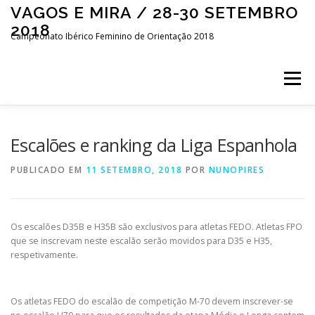
Saltar
VAGOS E MIRA / 28-30 SETEMBRO
para
2018
conteúdo
Campeonato Ibérico Feminino de Orientação 2018
Menu
INÍCIO
LIVE CENTER
APRESENTAÇÃO
Escalões e ranking da Liga Espanhola
PUBLICADO EM
11 SETEMBRO, 2018
POR
NUNOPIRES
EVENTO
COMPETIÇÃO
INSCRIÇÕES
Os escalões D35B e H35B são exclusivos para atletas FEDO. Atletas FPO
CONTACTOS
ESPAÑOL
que se inscrevam neste escalão serão movidos para D35 e H35,
respetivamente.
Os atletas FEDO do escalão de competição M-70 devem inscrever-se