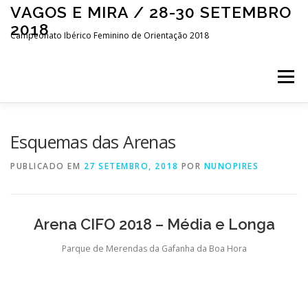
Saltar
VAGOS E MIRA / 28-30 SETEMBRO
para
2018
conteúdo
Campeonato Ibérico Feminino de Orientação 2018
Menu
INÍCIO
LIVE CENTER
APRESENTAÇÃO
Esquemas das Arenas
PUBLICADO EM
27 SETEMBRO, 2018
POR
NUNOPIRES
EVENTO
COMPETIÇÃO
INSCRIÇÕES
Arena CIFO 2018 – Média e Longa
CONTACTOS
ESPAÑOL
Parque de Merendas da Gafanha da Boa Hora